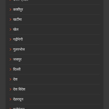
काशीपुर
खटीमा
खेल
गढ़ीनेगी
गुलरभोज
जसपुर
दिल्ली
देश
देश विदेश
देहरादून