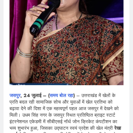
जसपुर
, 24 जुलाई – (
समय बोल रहा
)
– उत्तराखंड में खेलों के
प्रति बदल रही सामाजिक सोच और युवाओं में खेल प्रतिभा को
बढ़ावा देने की दिशा में एक महत्वपूर्ण पहल आज जसपुर में देखने को
मिली। उधम सिंह नगर के जसपुर स्थित प्रतिष्ठित ब्राइट स्टार्ट
इंटरनेशनल एकेडमी में सीबीएसई नॉर्थ जोन क्रिकेट कंपटीशन का
भव्य शुभारंभ हुआ, जिसका उद्घाटन स्वयं प्रदेश की खेल मंत्री
रेखा