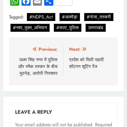
WhatsApp
Facebook
Email
Share
Tagged:
#NDPS_Act
#अल्मोड़ा
#गांजा_तस्करी
#नशा_मुक्त_अभियान
#सल्ट_पुलिस
उत्तराखंड
Previous:
Next:
उधम सिंह नगर में पुलिस
प्रदेश को मिली पहली
और स्मैक तस्कर के बीच
शॉटगन शूटिंग रेंज
मुठभेड़, आरोपी गिरफ्तार
LEAVE A REPLY
Your email address will not be published.
Required