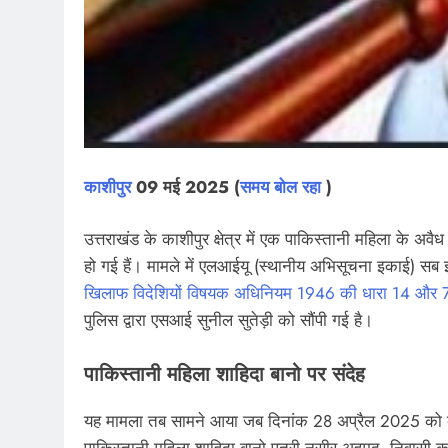
खेल
10 साल से फरार म
गिरफ्तार, पुलभट्टा
काशीपुर
09
मई 2025 (
समय बोल रहा
)
July 29, 2026
उत्तराखंड के काशीपुर क्षेत्र में एक पाकिस्तानी महिला के अवै
हो गई हैं। मामले में एलआईयू (स्थानीय अभिसूचना इकाई) सब इ
खिलाफ विदेशियों विषयक अधिनियम 1946 की धारा 14 और 7 
पुलिस द्वारा एसआई सुनील सुतेड़ी को सौंपी गई है।
पाकिस्तानी महिला शाहिदा बानो पर संदेह
यह मामला तब सामने आया जब दिनांक 28 अप्रैल 2025 को कुप
पाकिस्तानी महिला शाहिदा बानो पुत्री नसीर अहमद, निवासी करां