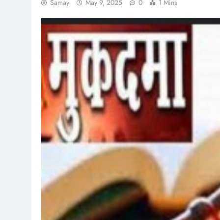
Samay
May 9, 2025
0
1 Mins