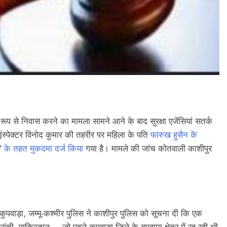
काशीपुर
फरूर अभियुक्त आखिरकार
काशीपुर में श्रद्धा और भक्ति के 
 पुलिस को बड़ी सफलता
गुरु पूर्णिमा महोत्सव, योग साधकों 
शानदार प्रदर्शन
July 29, 2026
ध रूप से निवास करने का मामला सामने आने के बाद सुरक्षा एजेंसियां सतर्क
ंस्पेक्टर विनोद कुमार की तहरीर पर महिला के पति
फारुख हुसैन के
के तहत मुकदमा दर्ज किया
गया है। मामले की जांच कोतवाली काशीपुर
वाड़ा, जम्मू-कश्मीर पुलिस ने काशीपुर पुलिस को सूचना दी कि एक
ची, पाकिस्तान — जो पहले कुपवाड़ा जिले के बुमहामा क्षेत्र में रह रही थी