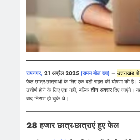
खेल
समन्वय बैठक, पार्षदों की
10 साल से फरार मफरूर अभियु
िकारियों को दिए समाधान के
गिरफ्तार, पुलभट्टा पुलिस को ब
July 27, 2026
रामनगर,
21 अप्रैल 2025
(समय बोल रहा)
–
उत्तराखंड बोर
फेल छात्र-छात्राओं के लिए एक बड़ी राहत की घोषणा की है। अब
उत्तीर्ण होने के लिए एक नहीं, बल्कि
तीन अवसर
दिए जाएंगे। य
बाद निराश हो चुके थे।
28 हजार छात्र-छात्राएं हुए फेल