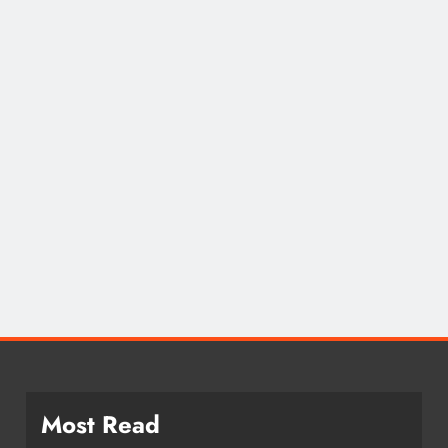
खेल
10 साल से फरार मफरूर अभियुक्त आखिरकार
गिरफ्तार, पुलभट्टा पुलिस को बड़ी सफलता
February 15, 2025
Most Read